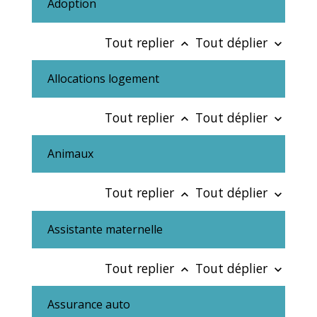
Adoption
Tout replier
Tout déplier
keyboard_arrow_up
keyboard_arrow_down
Allocations logement
Tout replier
Tout déplier
keyboard_arrow_up
keyboard_arrow_down
Animaux
Tout replier
Tout déplier
keyboard_arrow_up
keyboard_arrow_down
Assistante maternelle
Tout replier
Tout déplier
keyboard_arrow_up
keyboard_arrow_down
Assurance auto