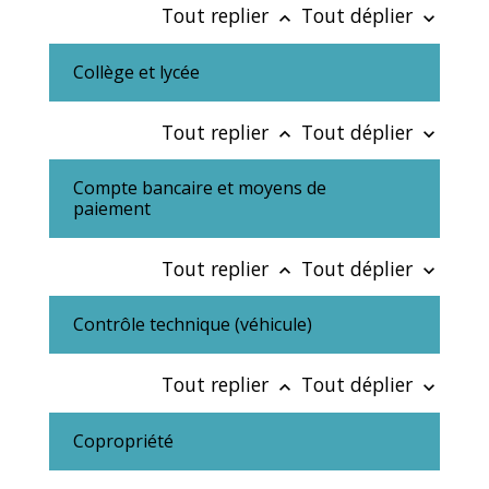
Tout replier
Tout déplier
keyboard_arrow_up
keyboard_arrow_down
Collège et lycée
Tout replier
Tout déplier
keyboard_arrow_up
keyboard_arrow_down
Compte bancaire et moyens de
paiement
Tout replier
Tout déplier
keyboard_arrow_up
keyboard_arrow_down
Contrôle technique (véhicule)
Tout replier
Tout déplier
keyboard_arrow_up
keyboard_arrow_down
Copropriété