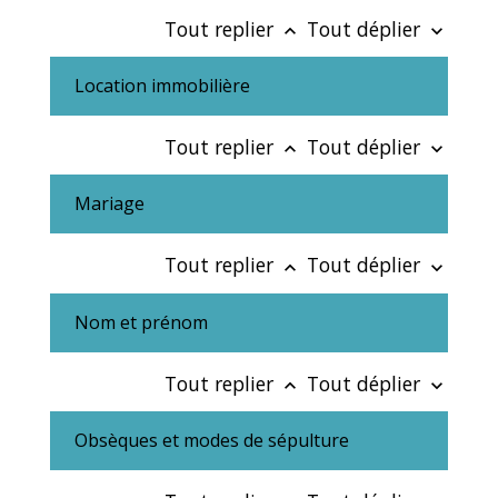
Tout replier
Tout déplier
keyboard_arrow_up
keyboard_arrow_down
Location immobilière
Tout replier
Tout déplier
keyboard_arrow_up
keyboard_arrow_down
Mariage
Tout replier
Tout déplier
keyboard_arrow_up
keyboard_arrow_down
Nom et prénom
Tout replier
Tout déplier
keyboard_arrow_up
keyboard_arrow_down
Obsèques et modes de sépulture