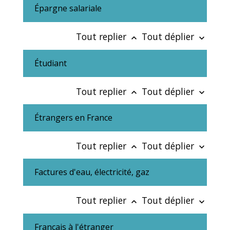
Épargne salariale
Tout replier
Tout déplier
keyboard_arrow_up
keyboard_arrow_down
Étudiant
Tout replier
Tout déplier
keyboard_arrow_up
keyboard_arrow_down
Étrangers en France
Tout replier
Tout déplier
keyboard_arrow_up
keyboard_arrow_down
Factures d'eau, électricité, gaz
Tout replier
Tout déplier
keyboard_arrow_up
keyboard_arrow_down
Français à l'étranger