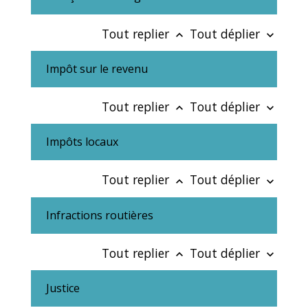
Tout replier
Tout déplier
keyboard_arrow_up
keyboard_arrow_down
Impôt sur le revenu
Tout replier
Tout déplier
keyboard_arrow_up
keyboard_arrow_down
Impôts locaux
Tout replier
Tout déplier
keyboard_arrow_up
keyboard_arrow_down
Infractions routières
Tout replier
Tout déplier
keyboard_arrow_up
keyboard_arrow_down
Justice