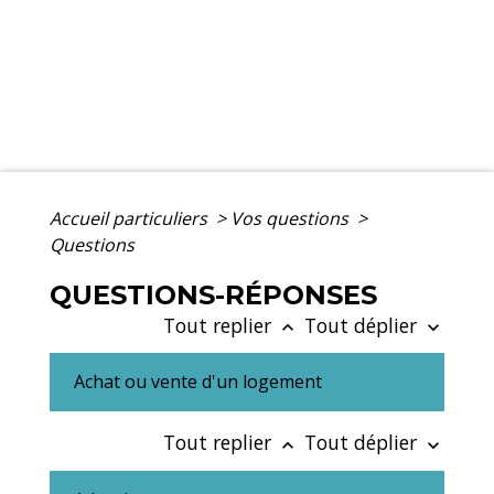
Accueil particuliers
>
Vos questions
>
Questions
QUESTIONS-RÉPONSES
Tout replier
Tout déplier
keyboard_arrow_up
keyboard_arrow_down
Achat ou vente d'un logement
Tout replier
Tout déplier
keyboard_arrow_up
keyboard_arrow_down