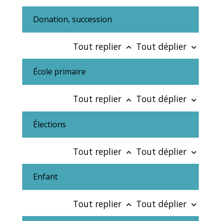
Donation, succession
Tout replier
Tout déplier
keyboard_arrow_up
keyboard_arrow_down
École primaire
Tout replier
Tout déplier
keyboard_arrow_up
keyboard_arrow_down
Élections
Tout replier
Tout déplier
keyboard_arrow_up
keyboard_arrow_down
Enfant
Tout replier
Tout déplier
keyboard_arrow_up
keyboard_arrow_down