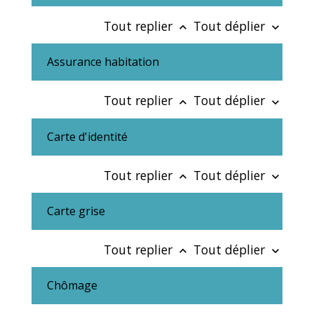
Tout replier
Tout déplier
keyboard_arrow_up
keyboard_arrow_down
Assurance habitation
Tout replier
Tout déplier
keyboard_arrow_up
keyboard_arrow_down
Carte d'identité
Tout replier
Tout déplier
keyboard_arrow_up
keyboard_arrow_down
Carte grise
Tout replier
Tout déplier
keyboard_arrow_up
keyboard_arrow_down
Chômage