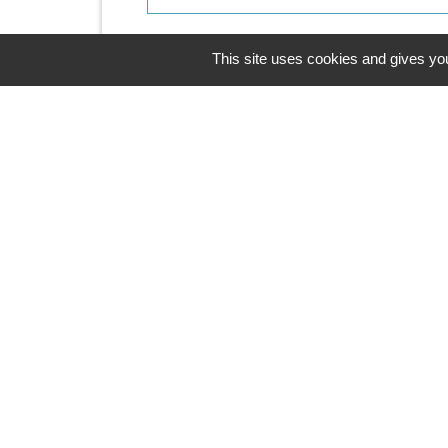
This site uses cookies and gives you
Contacts & Horaires
Commune d'Azé
37 Place Claude Guichard
71260 Azé - FRANCE
+33 3 85 33 33 23
Contact par formulaire