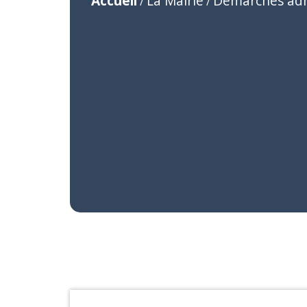
Accueil
La Mairie
Démarches adm
/
/