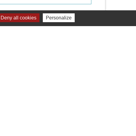
Signaler une erreur sur cette page
Deny all cookies
Personalize
Liens
Mâconnais Beaujolais Agglomération
Département Saône Et Loire
Région Bourgogne Franche-Comté
Tourisme Saône Et Loire
Services Public