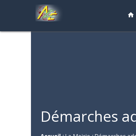
home
Démarches ad