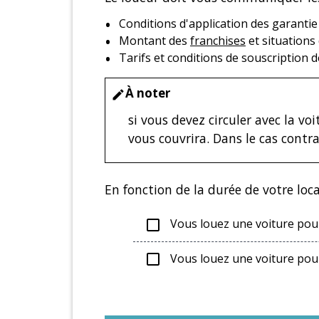
Conditions d'application des garantie
Montant des
franchises
et situations 
Tarifs et conditions de souscription 
À noter
edit
si vous devez circuler avec la v
vous couvrira. Dans le cas contr
En fonction de la durée de votre loc
Vous louez une voiture pou
check_box_outline_blank
Vous louez une voiture pour
check_box_outline_blank