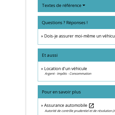
Textes de référence
Questions ? Réponses !
Dois-je assurer moi-même un véhicul
Et aussi
Location d'un véhicule
Argent - Impôts - Consommation
Pour en savoir plus
Assurance automobile
open_in_new
Autorité de contrôle prudentiel et de résolution 