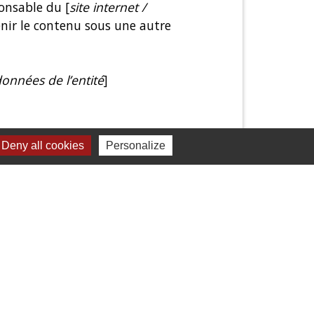
ponsable du [
site internet /
enir le contenu sous une autre
onnées de l’entité
]
Deny all cookies
Personalize
 internet un défaut d’accessibilité
s obtenu de réponse satisfaisante.
acter-355)
droits.fr/carte-des-delegues)
 Libre réponse 71120 75342 Paris