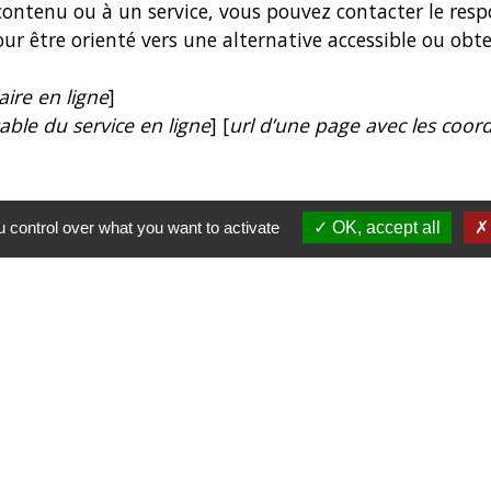
 contenu ou à un service, vous pouvez contacter le res
our être orienté vers une alternative accessible ou obt
aire en ligne
]
able du service en ligne
] [
url d’une page avec les coord
 control over what you want to activate
OK, accept all
e cas suivant. Vous avez signalé au responsable du site
tenu ou à un des services du portail et vous n’avez pa
s droits (https://www.defenseurdesdroits.fr/nous-cont
des droits près de chez vous (https://www.defenseurdes
gratuit, ne pas mettre de timbre) Défenseur des droits