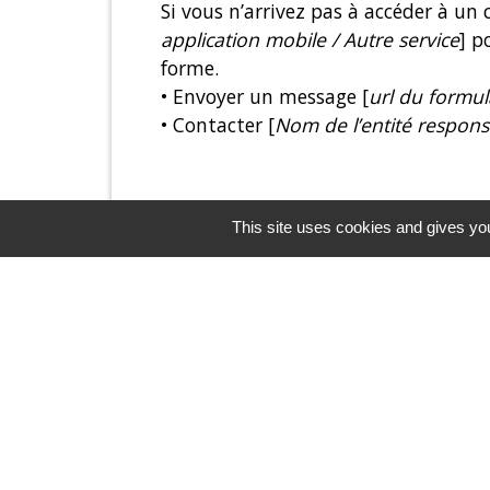
Si vous n’arrivez pas à accéder à un
application mobile / Autre service
] p
forme.
• Envoyer un message [
url du formul
• Contacter [
Nom de l’entité respons
Voies de recours
This site uses cookies and gives you
Cette procédure est à utiliser dans l
qui vous empêche d’accéder à un con
• Écrire un message au Défenseur de
• Contacter le délégué du Défenseur 
• Envoyer un courrier par la poste (
CEDEX 07