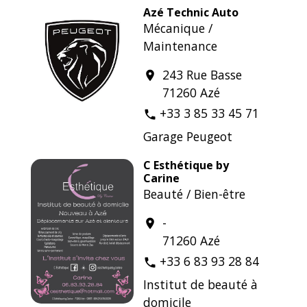
Azé Technic Auto
Mécanique /
Maintenance
243 Rue Basse
location_on
71260 Azé
+33 3 85 33 45 71
phone
Garage Peugeot
C Esthétique by
Carine
Beauté / Bien-être
-
location_on
71260 Azé
+33 6 83 93 28 84
phone
Institut de beauté à
domicile