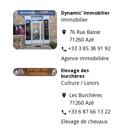
Dynamic' Immobilier
Immobilier
76 Rue Basse
location_on
71260 Azé
+33 3 85 38 91 92
phone
Agence immobilière
Elevage des
burchères
Culture / Loisirs
Les Burchères
location_on
71260 Azé
+33 6 87 66 13 22
phone
Elevage de chevaux