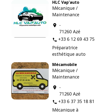
HLC Vap'auto
Mécanique /
Maintenance
-
location_on
71260 Azé
+33 6 12 69 43 75
phone
Préparatrice
esthétique auto
Mécamobile
Mécanique /
Maintenance
-
location_on
71260 Azé
+33 6 37 35 18 81
phone
Mécanique à