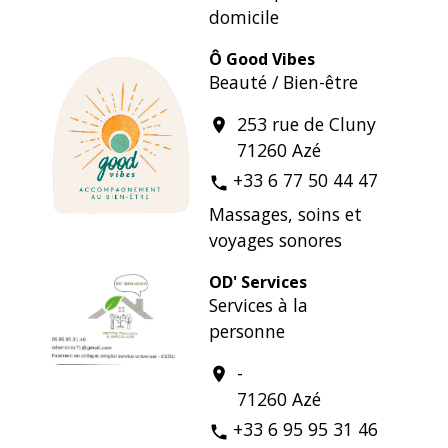
domicile
Ô Good Vibes
Beauté / Bien-être
253 rue de Cluny
location_on
71260 Azé
+33 6 77 50 44 47
phone
Massages, soins et
voyages sonores
OD' Services
Services à la
personne
-
location_on
71260 Azé
+33 6 95 95 31 46
phone