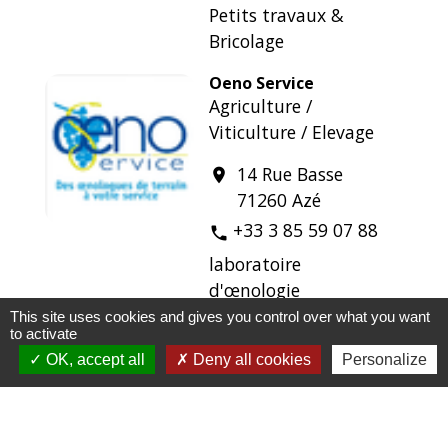
Petits travaux &
Bricolage
Oeno Service
Agriculture /
Viticulture / Elevage
14 Rue Basse
location_on
71260 Azé
+33 3 85 59 07 88
phone
laboratoire
d'œnologie
This site uses cookies and gives you control over what you want
Paris et associés
to activate
Immobilier
OK, accept all
Deny all cookies
Personalize
25 Place du cèdre
location_on
71260 Azé