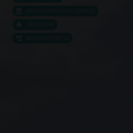
PROCES VERBAUX DE SEANCES
account_balance
URBANISME
home
NOUS CONTACTEZ
perm_phone_msg