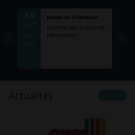
14
07
Balade au Crépuscule
AOÛT
AOÛ
organisé par Evasion et
Découvertes
18:30 à
19:00 
e
21:00
23:0
Actualités
Voir tout