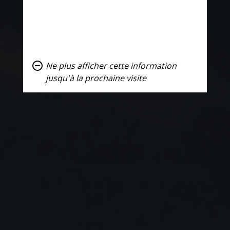
remove_circle_outline
Ne plus afficher cette information
jusqu'à la prochaine visite