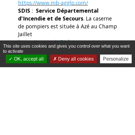
https://www.mb-agglo.com/
SDIS
:
Service Départemental
d'Incendie et de Secours
. La caserne
de pompiers est située à Azé au Champ
Jaillet
https://www.sdis71.fr/caserne/centre-
This site uses cookies and gives you control over what you want
dincendie-et-de-secours-de-aze/
to activate
SPANC
:
Service Public
OK, accept all
Deny all cookies
Personalize
d’Assainissement Non Collectif
. Le
SPANC d’Azé est géré par
l’agglomération (MBA)
https://www.mb-agglo.com/vivre-au-
quotidien/le-cycle-de-
leau/assainissement-non-collectif/