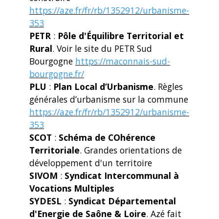
https://aze.fr/fr/rb/1352912/urbanisme-
353
PETR
:
Pôle d'Équilibre Territorial et
Rural
. Voir le site du PETR Sud
Bourgogne
https://maconnais-sud-
bourgogne.fr/
PLU
:
Plan Local d’Urbanisme
. Règles
générales d’urbanisme sur la commune
https://aze.fr/fr/rb/1352912/urbanisme-
353
SCOT
:
Schéma de COhérence
Territoriale
. Grandes orientations de
développement d'un territoire
SIVOM
:
Syndicat Intercommunal à
Vocations Multiples
SYDESL
:
Syndicat Départemental
d'Energie de Saône & Loire
. Azé fait