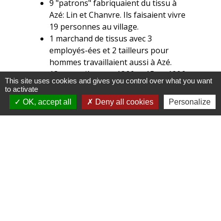
9 "patrons" fabriquaient du tissu à
Azé: Lin et Chanvre. Ils faisaient vivre
19 personnes au village.
1 marchand de tissus avec 3
employés-ées et 2 tailleurs pour
hommes travaillaient aussi à Azé.
13 couturières en 1866 et 15 en 1906
This site uses cookies and gives you control over what you want
se déplacaient de commanditaires en
to activate
commanditaires afin de prendre les
OK, accept all
Deny all cookies
Personalize
commandes et emporter les ballots de
linges : Clémentine, Berthe,
Augustine, Philiberte, Claudine ...Elles
étaient présentes dans tous les
hameaux constituants Azé.
Et puis les modistes, ah! Les
modistes...au nombre de 4.
Elles coupaient et cousaient des
couvre-chefs afin que ces dames soient