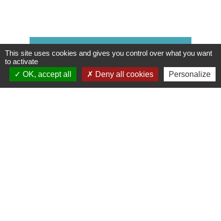
Liste de pièces jointes
This site uses cookies and gives you control over what you want
to activate
SDIS71-LE BON SAMARITAIN.PDF
file_download
OK, accept all
Deny all cookies
Personalize
(PDF - 967.75 kB)
Contacts & Horaires