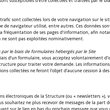
t susceptibles d’être collectées et traitées par le biai
trafic sont collectées lors de votre navigation sur le s
type de navigateur utilisé, entre autres. Ces données s
 la fréquentation de ses pages d'information, afin no
on ne sont pas exploitées nominativement.
ar le biais de formulaires hébergés par le Site
biais d’un formulaire, vous acceptez volontairement d’
ucture pour traiter votre demande. Les informations ai
ons collectées ne feront l’objet d’aucune cession à des
ions électroniques de la Structure (ou « newsletters »)
us souhaitez ne plus recevoir de messages de la part de
uant sur le lien en bas du prochain message que vous r