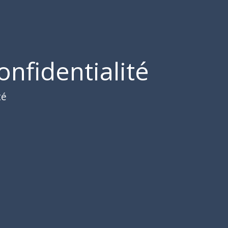
onfidentialité
té