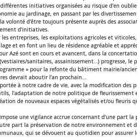
s différentes initiatives organisées au risque d’en oublie
ronomie au jardinage, en passant par les divertissements
 volonté d’être toujours présente auprès des associati
ement d’initiatives.
es entreprises, les exploitations agricoles et viticole
age et en font un lieu de résidence agréable et appréc
our Azé sont en cours et avancent, dans la concertati
vestiaires/sanitaires, assainissement…) progresse, le
rogramme » pour la refonte du bâtiment mairie/ancienne
res devrait aboutir l’an prochain…
 portée à notre cadre de vie, avec la modification des 
tils, l’adaptation de notre politique de fleurissement 
réation de nouveaux espaces végétalisés et/ou fleuris 
s impose une vigilance accrue concernant d’une part la 
autre part la préservation de notre environnement et d
communaux, qui se dévouent au quotidien pour assurer