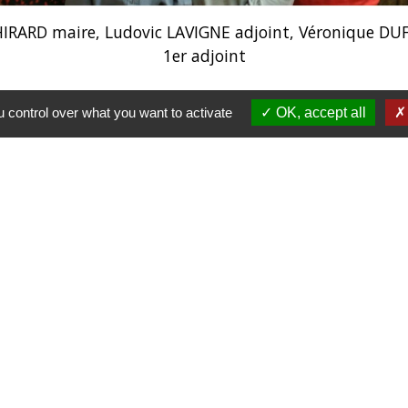
HIRARD maire, Ludovic LAVIGNE adjoint, Véronique DU
1er adjoint
 control over what you want to activate
OK, accept all