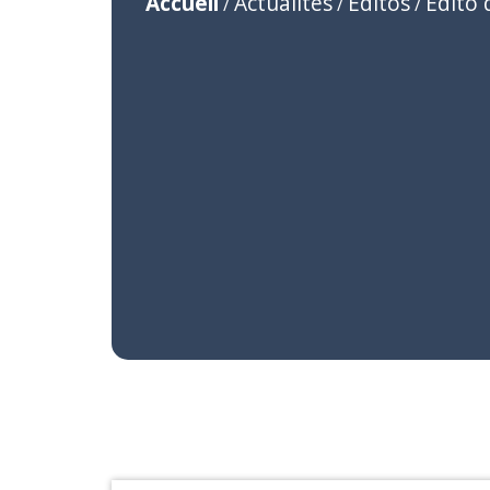
Accueil
Actualités
Editos
Edito 
/
/
/