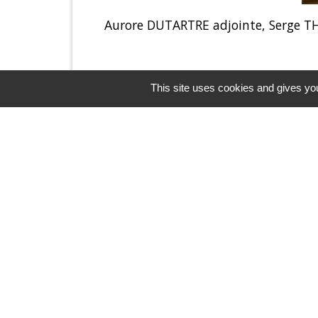
Aurore DUTARTRE adjointe, Serge T
This site uses cookies and gives you
Contacts & Horaires
Commune d'Azé
37 Place Claude Guichard
71260 Azé - FRANCE
+33 3 85 33 33 23