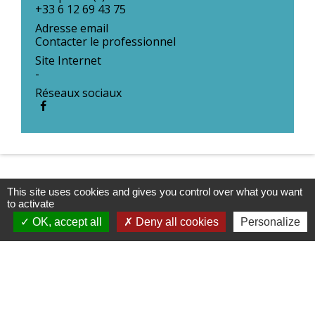
+33 6 12 69 43 75
Adresse email
Contacter le professionnel
Site Internet
-
Réseaux sociaux
This site uses cookies and gives you control over what you want
to activate
OK, accept all
Deny all cookies
Personalize
Contacts & Horaires
Commune d'Azé
37 Place Claude Guichard