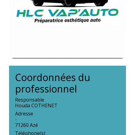
Coordonnées du
professionnel
Responsable
Houda COTHENET
Adresse
-
71260 Azé
Téléphone(s)