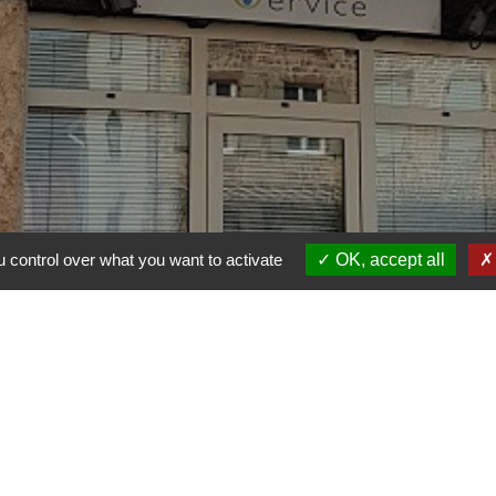
 control over what you want to activate
OK, accept all
ofessionnel
Adresse
Téléph
14 Rue Basse
+33 3
71260 Azé