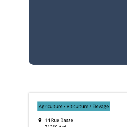
Agriculture / Viticulture / Elevage
14 Rue Basse
location_on
71260 Azé