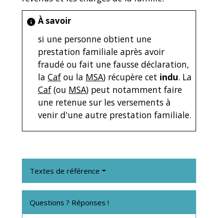
À savoir
info
si une personne obtient une
prestation familiale après avoir
fraudé ou fait une fausse déclaration,
la
Caf
ou la
MSA
) récupère cet
indu
. La
Caf
(ou
MSA
) peut notamment faire
une retenue sur les versements à
venir d'une autre prestation familiale.
Textes de référence
Questions ? Réponses !