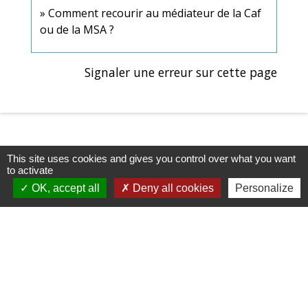
Comment recourir au médiateur de la Caf
ou de la MSA ?
Signaler une erreur sur cette page
This site uses cookies and gives you control over what you want
to activate
OK, accept all
Deny all cookies
Personalize
Contacts & Horaires
Commune d'Azé
37 Place Claude Guichard
71260 Azé - FRANCE
+33 3 85 33 33 23