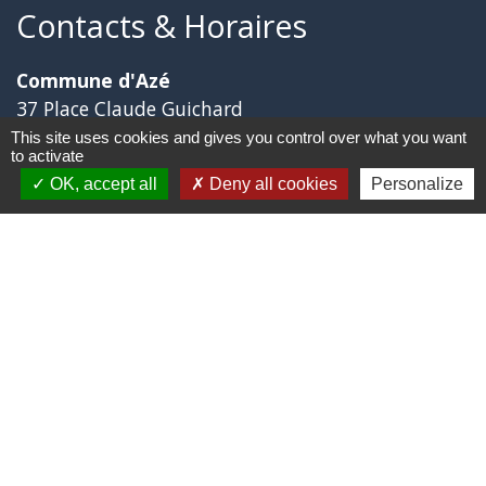
Contacts & Horaires
Commune d'Azé
37 Place Claude Guichard
71260 Azé - FRANCE
This site uses cookies and gives you control over what you want
to activate
+33 3 85 33 33 23
OK, accept all
Deny all cookies
Personalize
Contact par formulaire
Liens
Mâconnais Beaujolais Agglomération
Département Saône Et Loire
Région Bourgogne Franche-Comté
Tourisme Saône Et Loire
Services Public