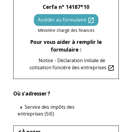
Cerfa n° 14187*10
Accéder au formulaire
open_in_new
Ministère chargé des finances
Pour vous aider à remplir le
formulaire :
Notice - Déclaration initiale de
cotisation foncière des entreprises
open_in_new
Où s’adresser ?
Service des impôts des
arrow_right
entreprises (SIE)
À noter