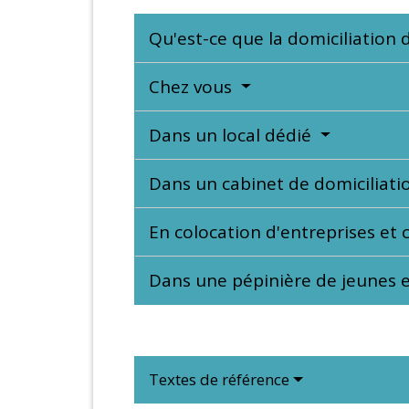
Qu'est-ce que la domiciliation 
Chez vous
Dans un local dédié
Dans un cabinet de domiciliat
En colocation d'entreprises et
Dans une pépinière de jeunes 
Textes de référence