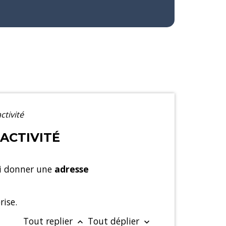
activité
 ACTIVITÉ
lui donner une
adresse
rise.
Tout replier
Tout déplier
keyboard_arrow_up
keyboard_arrow_down