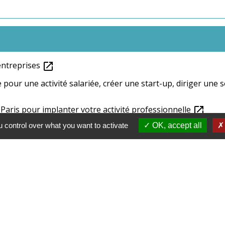
'entreprises
open_in_new
our une activité salariée, créer une start-up, diriger une soc
e Paris pour implanter votre activité professionnelle
open_in_new
 control over what you want to activate
OK, accept all