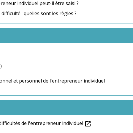
neur individuel peut-il être saisi ?
fficulté : quelles sont les règles ?
)
onnel et personnel de l'entrepreneur individuel
difficultés de l'entrepreneur individuel
open_in_new