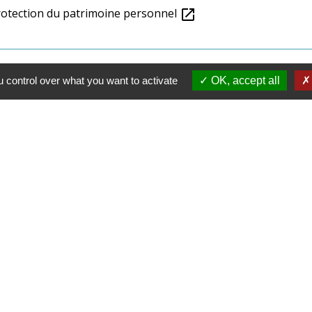
protection du patrimoine personnel
open_in_new
 control over what you want to activate
OK, accept all