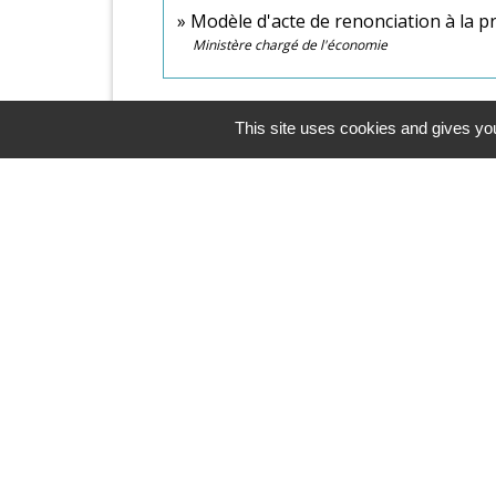
Modèle d'acte de renonciation à la 
Ministère chargé de l'économie
This site uses cookies and gives you
Contacts & Horaires
Commune d'Azé
37 Place Claude Guichard
71260 Azé - FRANCE
+33 3 85 33 33 23
Contact par formulaire