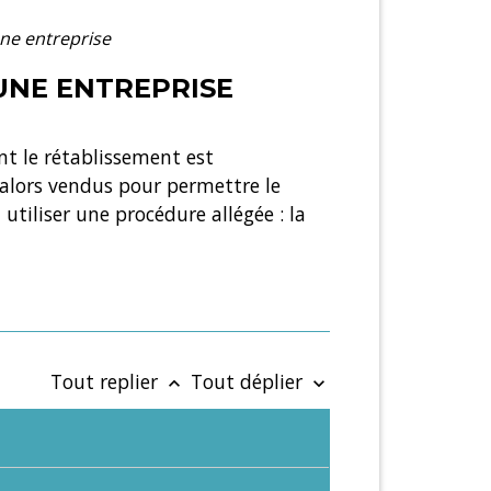
une entreprise
'UNE ENTREPRISE
nt le rétablissement est
t alors vendus pour permettre le
utiliser une procédure allégée : la
Tout replier
Tout déplier
keyboard_arrow_up
keyboard_arrow_down