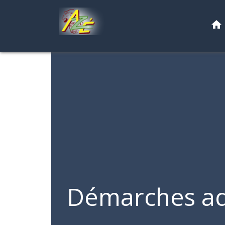
home
Démarches ad