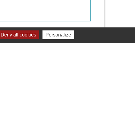
Signaler une erreur sur cette page
Deny all cookies
Personalize
Liens
Mâconnais Beaujolais Agglomération
Département Saône Et Loire
Région Bourgogne Franche-Comté
Tourisme Saône Et Loire
Services Public