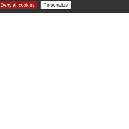
Deny all cookies
Personalize
Liens
Mâconnais Beaujolais Agglomération
Département Saône Et Loire
Région Bourgogne Franche-Comté
Tourisme Saône Et Loire
Services Public