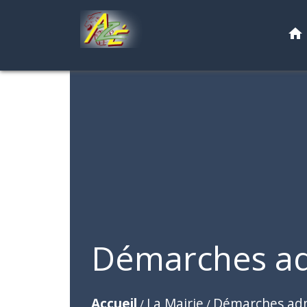
home
Démarches ad
Accueil
La Mairie
Démarches adm
/
/