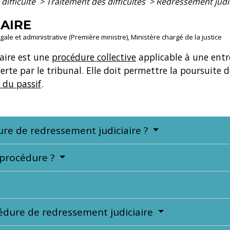
difficulté
>
Traitement des difficultés
>
Redressement judic
AIRE
légale et administrative (Première ministre), Ministère chargé de la justice
aire est une
procédure collective
applicable à une entr
rte par le tribunal. Elle doit permettre la poursuite de 
du passif
.
ure de redressement judiciaire ?
 procédure ?
cédure de redressement judiciaire