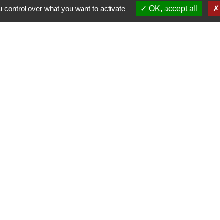
 control over what you want to activate
OK, accept all
-
-
-
ité
Accessibilité
Plan du site
Gestion des cookies