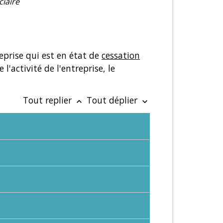
iaire
eprise qui est en état de
cessation
l'activité de l'entreprise, le
Tout replier
Tout déplier
keyboard_arrow_up
keyboard_arrow_down