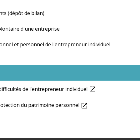
ts (dépôt de bilan)
volontaire d'une entreprise
onnel et personnel de l'entrepreneur individuel
difficultés de l'entrepreneur individuel
open_in_new
protection du patrimoine personnel
open_in_new