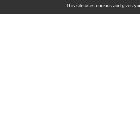
This site uses cookies and gives you
Contacts & Horaires
Commune d'Azé
37 Place Claude Guichard
71260 Azé - FRANCE
+33 3 85 33 33 23
Contact par formulaire
-
Mentions légales
Politique de confidential