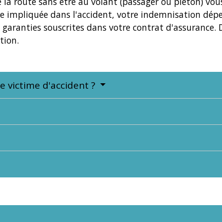
e la route sans être au volant (passager ou piéton) vou
re impliquée dans l'accident, votre indemnisation dép
 garanties souscrites dans votre contrat d'assurance. D
tion.
 victime d'accident ?