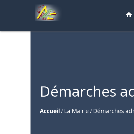
home
Démarches ad
Accueil
La Mairie
Démarches adm
/
/