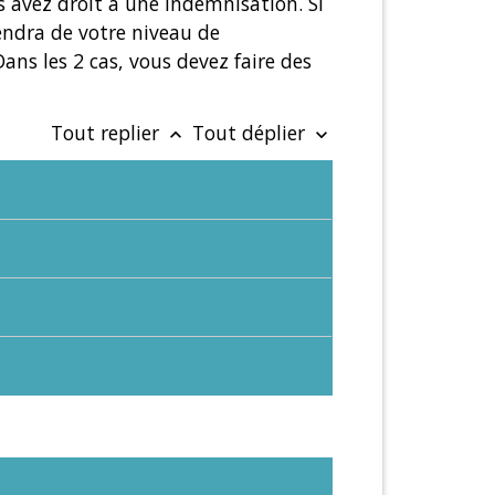
s avez droit à une indemnisation. Si
endra de votre niveau de
ans les 2 cas, vous devez faire des
Tout replier
Tout déplier
keyboard_arrow_up
keyboard_arrow_down