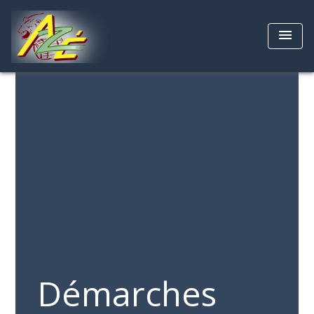
menu
Démarches