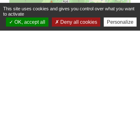
This site uses cookies and gives you control over what you want
to activate
OK, accept all
Deny all cookies
Personalize
© OpenStreetMap
Leaflet
Contacts & Horaires
Commune d'Azé
37 Place Claude Guichard
71260 Azé - FRANCE