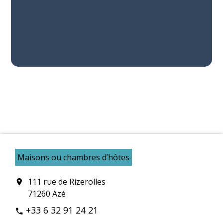
Maisons ou chambres d’hôtes
111 rue de Rizerolles
location_on
71260 Azé
+33 6 32 91 24 21
phone