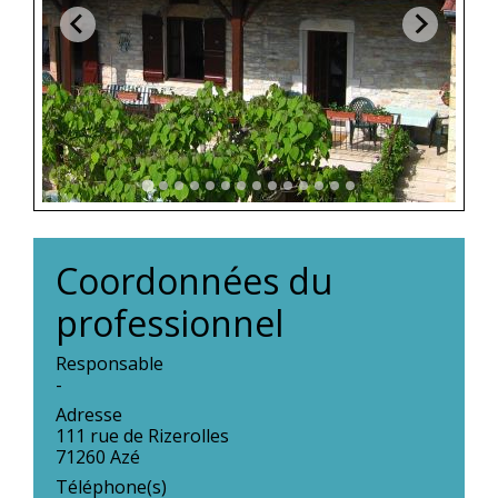
Coordonnées du
professionnel
Responsable
-
Adresse
111 rue de Rizerolles
71260 Azé
Téléphone(s)