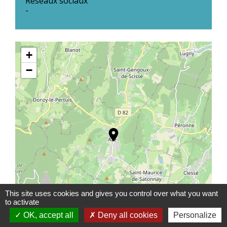
Réseaux sociaux
-
+
−
location_on
This site uses cookies and gives you control over what you want
to activate
OK, accept all
Deny all cookies
Personalize