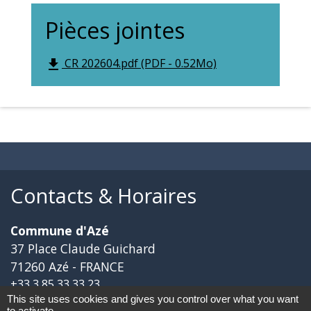
Pièces jointes
CR 202604.pdf (PDF - 0.52Mo)
file_download
Contacts & Horaires
Commune d'Azé
37 Place Claude Guichard
71260 Azé - FRANCE
+33 3 85 33 33 23
This site uses cookies and gives you control over what you want
Contact par formulaire
to activate