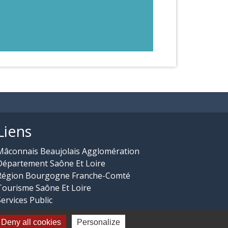
Liens
Mâconnais Beaujolais Agglomération
Département Saône Et Loire
Région Bourgogne Franche-Comté
Tourisme Saône Et Loire
Services Public
Deny all cookies
Personalize