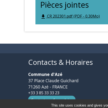
Pièces jointes
CR 202301.pdf (PDF - 0.30Mo)
file_download
Contacts & Horaires
Commune d'Azé
37 Place Claude Guichard
71260 Azé - FRANCE
+33 3 85 33 33 23
Contact par formulaire
This site uses cookies and gives you