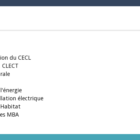
tion du CECL
E, CLECT
orale
 l'énergie
allation électrique
 Habitat
nées MBA