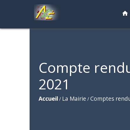
home
Compte rendu 
2021
Accueil
La Mairie
Comptes rend
/
/