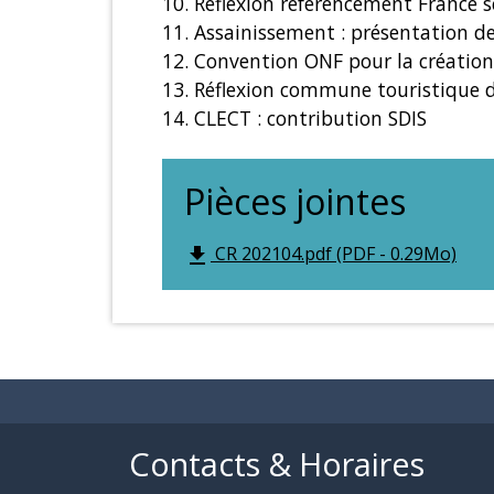
10. Réflexion référencement France s
11. Assainissement : présentation d
12. Convention ONF pour la création
13. Réflexion commune touristique d
14. CLECT : contribution SDIS
Pièces jointes
CR 202104.pdf (PDF - 0.29Mo)
file_download
Contacts & Horaires