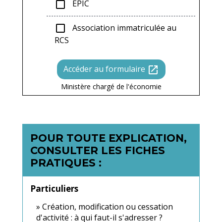
EPIC
check_box_outline_blank
Association immatriculée au
check_box_outline_blank
RCS
Accéder au formulaire
open_in_new
Ministère chargé de l'économie
POUR TOUTE EXPLICATION,
CONSULTER LES FICHES
PRATIQUES :
Particuliers
Création, modification ou cessation
d'activité : à qui faut-il s'adresser ?