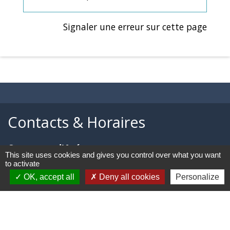
Signaler une erreur sur cette page
Contacts & Horaires
Commune d'Azé
This site uses cookies and gives you control over what you want
37 Place Claude Guichard
to activate
71260 Azé - FRANCE
OK, accept all
Deny all cookies
Personalize
+33 3 85 33 33 23
Contact par formulaire