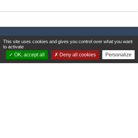
This site uses cookies and gives you control over what you want
to activate
Contacts & Horaires
OK, accept all
Deny all cookies
Personalize
Commune d'Azé
37 Place Claude Guichard
71260 Azé - FRANCE
+33 3 85 33 33 23
Contact par formulaire
Liens
Mâconnais Beaujolais Agglomération