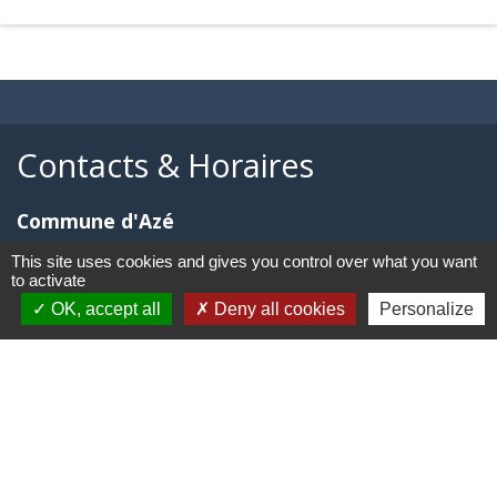
Contacts & Horaires
Commune d'Azé
37 Place Claude Guichard
This site uses cookies and gives you control over what you want
71260 Azé - FRANCE
to activate
+33 3 85 33 33 23
OK, accept all
Deny all cookies
Personalize
Contact par formulaire
Liens
Mâconnais Beaujolais Agglomération