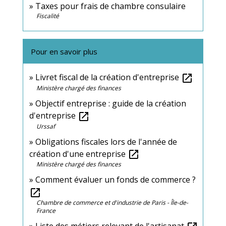
Taxes pour frais de chambre consulaire
Fiscalité
Pour en savoir plus
Livret fiscal de la création d'entreprise
open_in_new
Ministère chargé des finances
Objectif entreprise : guide de la création
d'entreprise
open_in_new
Urssaf
Obligations fiscales lors de l'année de
création d'une entreprise
open_in_new
Ministère chargé des finances
Comment évaluer un fonds de commerce ?
open_in_new
Chambre de commerce et d'industrie de Paris - Île-de-
France