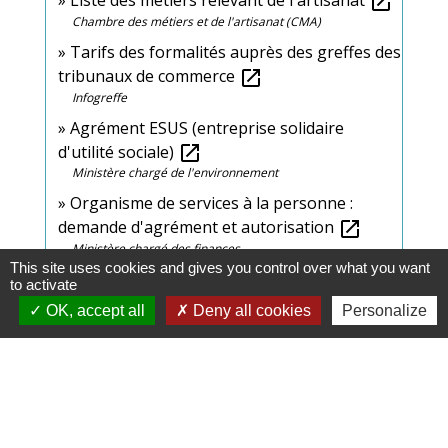
Liste des métiers relevant de l'artisanat
open_in_new
Chambre des métiers et de l'artisanat (CMA)
Tarifs des formalités auprès des greffes des
tribunaux de commerce
open_in_new
Infogreffe
Agrément ESUS (entreprise solidaire
d'utilité sociale)
open_in_new
Ministère chargé de l'environnement
Organisme de services à la personne :
demande d'agrément et autorisation
open_in_new
Ministère chargé des finances
This site uses cookies and gives you control over what you want
Qu'est-ce que la création d'entreprise en
to activate
franchise ?
open_in_new
OK, accept all
Deny all cookies
Personalize
Bpifrance Création
How to register a foreign company in
France?
open_in_new
Urssaf