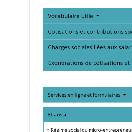
Vocabulaire utile
Cotisations et contributions so
Charges sociales liées aux sala
Exonérations de cotisations et
Services en ligne et formulaires
Et aussi
Régime social du micro-entrepreneu