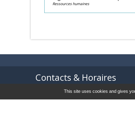
Ressources humaines
Contacts & Horaires
This site uses cookies and gives you
Commune d'Azé
37 Place Claude Guichard
71260 Azé - FRANCE
+33 3 85 33 33 23
Contact par formulaire