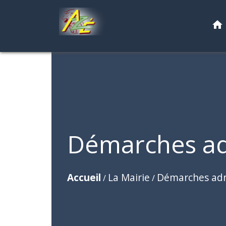
home
Démarches ad
Accueil
La Mairie
Démarches adm
/
/