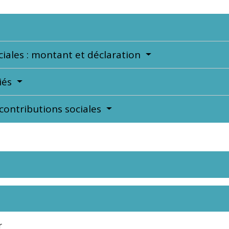
ciales : montant et déclaration
riés
 contributions sociales
r