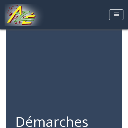
menu
Démarches