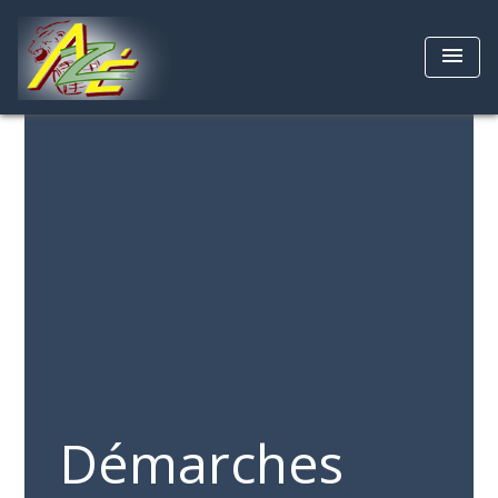
menu
Démarches