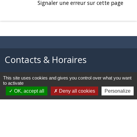
Signaler une erreur sur cette page
Contacts & Horaires
Commune d'Azé
This site uses cookies and gives you control over what you want
37 Place Claude Guichard
to activate
71260 Azé - FRANCE
OK, accept all
Deny all cookies
Personalize
+33 3 85 33 33 23
Contact par formulaire
Liens