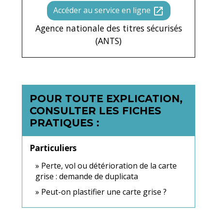
Accéder au service en ligne
open_in_new
Agence nationale des titres sécurisés
(ANTS)
POUR TOUTE EXPLICATION,
CONSULTER LES FICHES
PRATIQUES :
Particuliers
Perte, vol ou détérioration de la carte
grise : demande de duplicata
Peut-on plastifier une carte grise ?