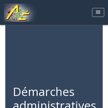
menu
Démarches
administratives