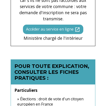
car s'ils ne sont pas raccordés aux
services de votre commune : votre
demande d'inscription ne sera pas
transmise.
Accéder au service en ligne
open_in_new
Ministère chargé de l'intérieur
POUR TOUTE EXPLICATION,
CONSULTER LES FICHES
PRATIQUES :
Particuliers
Élections : droit de vote d'un citoyen
européen en France