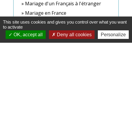
Mariage d'un Français à l'étranger
Mariage en France
Renouvellement de la carte d'identité
This site uses cookies and gives you control over what you want
to activate
d'un majeur
OK, accept all
Deny all cookies
Personalize
Y a-t-il une durée de validité d'un acte
d'état civil ?
Signaler une erreur sur cette page
Contacts & Horaires