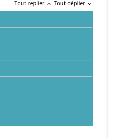
Tout replier
Tout déplier
keyboard_arrow_up
keyboard_arrow_down