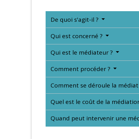
De quoi s'agit-il ?
Qui est concerné ?
Qui est le médiateur ?
Comment procéder ?
Comment se déroule la médiat
Quel est le coût de la médiatio
Quand peut intervenir une méd