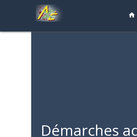
home
Démarches ad