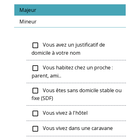
Majeur
Mineur
Vous avez un justificatif de
check_box_outline_blank
domicile à votre nom
Vous habitez chez un proche :
check_box_outline_blank
parent, ami...
Vous êtes sans domicile stable ou
check_box_outline_blank
fixe (SDF)
Vous vivez à l'hôtel
check_box_outline_blank
Vous vivez dans une caravane
check_box_outline_blank