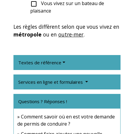
Vous vivez sur un bateau de
check_box_outline_blank
plaisance
Les règles diffèrent selon que vous vivez en
métropole
ou en
outre-mer
.
Textes de référence
Services en ligne et formulaires
Questions ? Réponses !
Comment savoir où en est votre demande
de permis de conduire ?
Comment faire ajouter une nouvelle