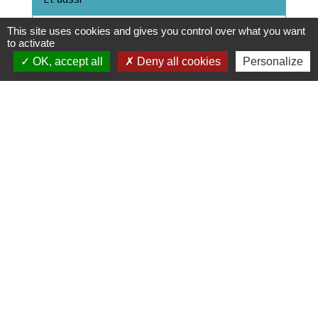
This site uses cookies and gives you control over what you want
Permis de conduire
to activate
Transports - Mobilité
OK, accept all
Deny all cookies
Personalize
Infractions routières
Transports - Mobilité
Pour en savoir plus
Dispositif Justif'Adresse
open_in_new
Agence nationale des titres sécurisés (ANTS)
Signaler une erreur sur cette page