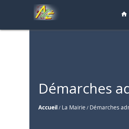
home
Démarches ad
Accueil
La Mairie
Démarches adm
/
/