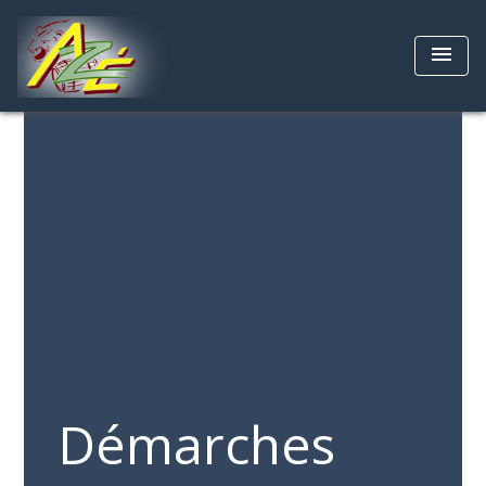
menu
Démarches