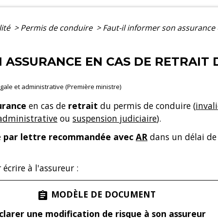
lité
>
Permis de conduire
>
Faut-il informer son assurance 
N ASSURANCE EN CAS DE RETRAIT 
légale et administrative (Première ministre)
urance
en cas de
retrait
du permis de conduire (
inval
administrative
ou
suspension judiciaire
).
e
par lettre recommandée avec
AR
dans un délai d
crire à l'assureur :
MODÈLE DE DOCUMENT
assignment
clarer une modification de risque à son assureur