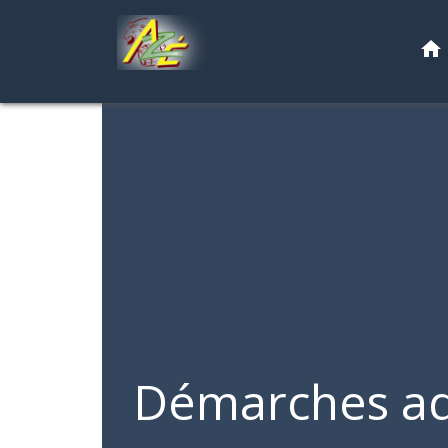
home
Démarches ad