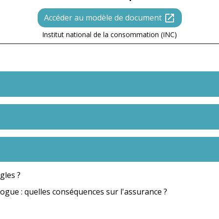
Accéder au modèle de document
open_in_new
Institut national de la consommation (INC)
gles ?
drogue : quelles conséquences sur l'assurance ?