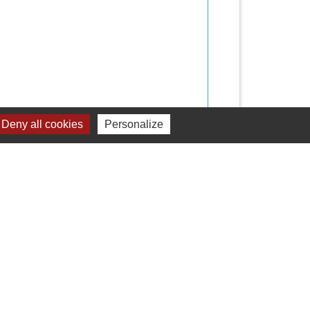
Deny all cookies
Personalize
Signaler une erreur sur cette page
Liens
Mâconnais Beaujolais Agglomération