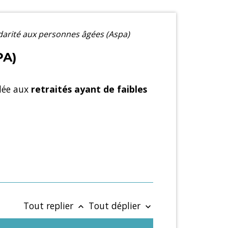
idarité aux personnes âgées (Aspa)
PA)
dée aux
retraités ayant de faibles
Tout replier
Tout déplier
keyboard_arrow_up
keyboard_arrow_down