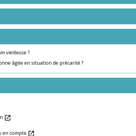
 vieillesse ?
nne âgée en situation de précarité ?
on
open_in_new
es en compte
open_in_new