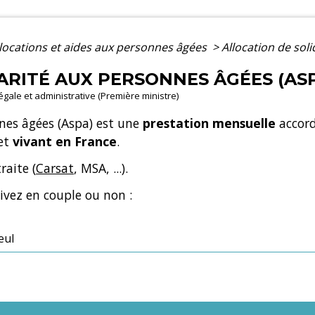
locations et aides aux personnes âgées
>
Allocation de sol
ARITÉ AUX PERSONNES ÂGÉES (AS
légale et administrative (Première ministre)
nnes âgées (Aspa) est une
prestation mensuelle
accor
 et
vivant en France
.
raite (
Carsat
, MSA, ...).
ivez en couple ou non :
eul