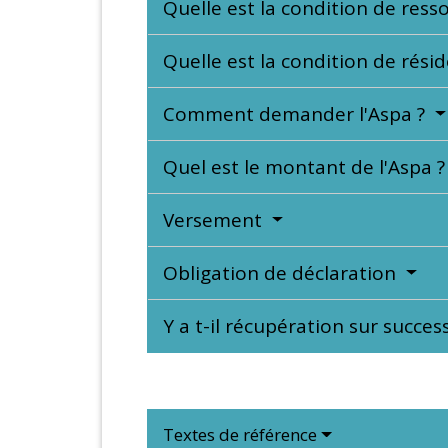
Quelle est la condition de ress
Quelle est la condition de rési
Comment demander l'Aspa ?
Quel est le montant de l'Aspa 
Versement
Obligation de déclaration
Y a t-il récupération sur succes
Textes de référence