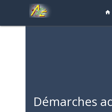
home
Démarches ad