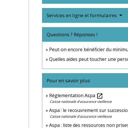
Services en ligne et formulaires
Questions ? Réponses !
Peut-on encore bénéficier du minimum
Quelles aides peut toucher une perso
Pour en savoir plus
Réglementation Aspa
open_in_new
Caisse nationale d'assurance vieillesse
Aspa : le recouvrement sur successi
Caisse nationale d'assurance vieillesse
Aspa : liste des ressources non pris