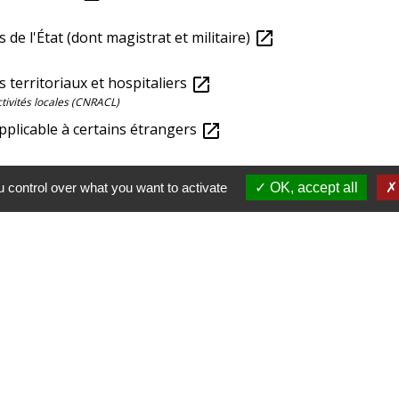
s de l'État (dont magistrat et militaire)
open_in_new
s territoriaux et hospitaliers
open_in_new
ctivités locales (CNRACL)
applicable à certains étrangers
open_in_new
 control over what you want to activate
OK, accept all