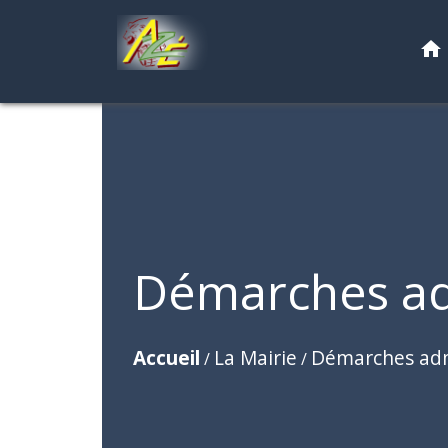
home
Démarches ad
Accueil
La Mairie
Démarches adm
/
/