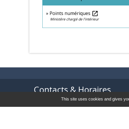
Points numériques
open_in_new
Ministère chargé de l'intérieur
Contacts & Horaires
This site uses cookies and gives you
Commune d'Azé
37 Place Claude Guichard
71260 Azé - FRANCE
+33 3 85 33 33 23