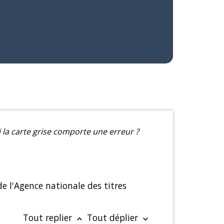
i la carte grise comporte une erreur ?
 de l'Agence nationale des titres
Tout replier
Tout déplier
keyboard_arrow_up
keyboard_arrow_down