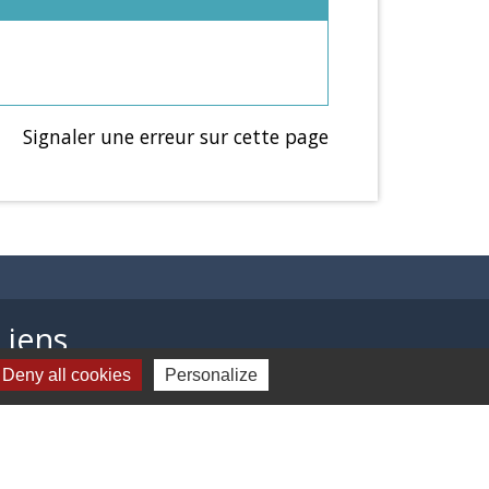
Signaler une erreur sur cette page
Liens
Deny all cookies
Personalize
Mâconnais Beaujolais Agglomération
Département Saône Et Loire
Région Bourgogne Franche-Comté
Tourisme Saône Et Loire
Services Public