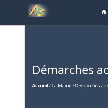
home
Démarches ad
Accueil
La Mairie
Démarches adm
/
/