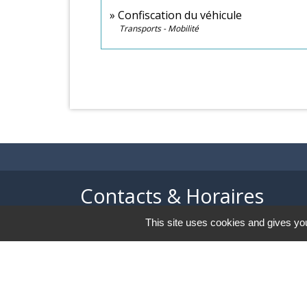
Confiscation du véhicule
Transports - Mobilité
Contacts & Horaires
This site uses cookies and gives you
Commune d'Azé
37 Place Claude Guichard
71260 Azé - FRANCE
+33 3 85 33 33 23
Contact par formulaire