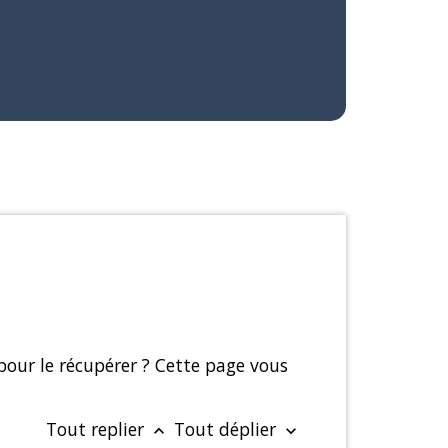
pour le récupérer ? Cette page vous
Tout replier
Tout déplier
keyboard_arrow_up
keyboard_arrow_down