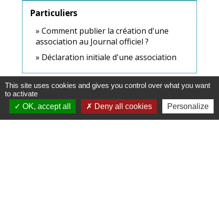
Particuliers
Comment publier la création d'une
association au Journal officiel ?
Déclaration initiale d'une association
Signaler une erreur sur cette page
This site uses cookies and gives you control over what you want
to activate
OK, accept all
Deny all cookies
Personalize
Contacts & Horaires
Commune d'Azé
37 Place Claude Guichard