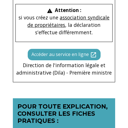
Attention :
warning
si vous créez une
association syndicale
de propriétaires
, la déclaration
s'effectue différemment.
Accéder au service en ligne
open_in_new
Direction de l'information légale et
administrative (Dila) - Première ministre
POUR TOUTE EXPLICATION,
CONSULTER LES FICHES
PRATIQUES :