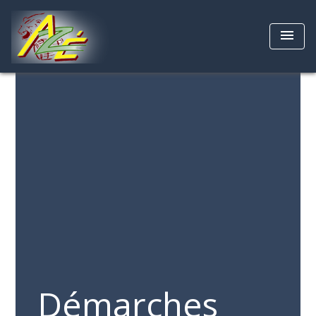
menu
Démarches