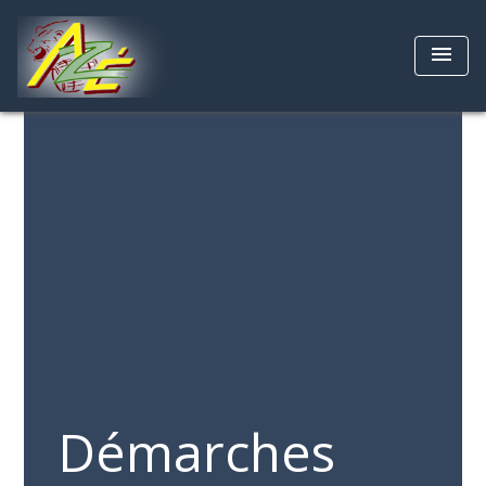
menu
Démarches