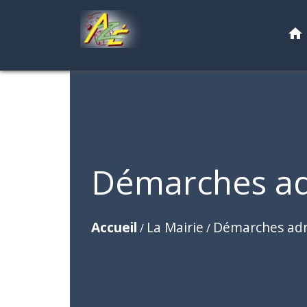
home
Démarches ad
Accueil
La Mairie
Démarches adm
/
/