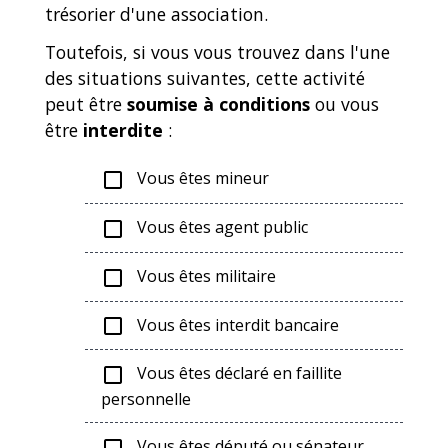
trésorier d'une association.
Toutefois, si vous vous trouvez dans l'une
des situations suivantes, cette activité
peut être
soumise à conditions
ou vous
être
interdite
:
Vous êtes mineur
check_box_outline_blank
Vous êtes agent public
check_box_outline_blank
Vous êtes militaire
check_box_outline_blank
Vous êtes interdit bancaire
check_box_outline_blank
Vous êtes déclaré en faillite
check_box_outline_blank
personnelle
Vous êtes député ou sénateur
check_box_outline_blank