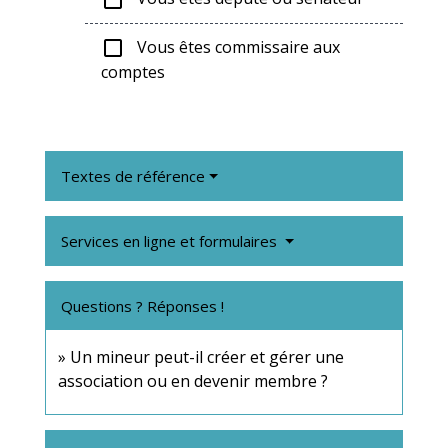
Vous êtes commissaire aux
check_box_outline_blank
comptes
Textes de référence
Services en ligne et formulaires
Questions ? Réponses !
Un mineur peut-il créer et gérer une
association ou en devenir membre ?