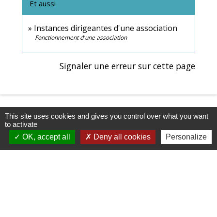
Et aussi
Instances dirigeantes d'une association
Fonctionnement d'une association
Signaler une erreur sur cette page
This site uses cookies and gives you control over what you want
to activate
OK, accept all
Deny all cookies
Personalize
Contacts & Horaires
Commune d'Azé
37 Place Claude Guichard
71260 Azé - FRANCE