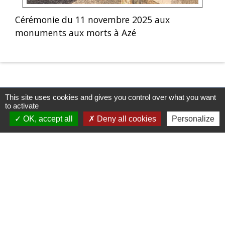
Cérémonie du 11 novembre 2025 aux
monuments aux morts à Azé
This site uses cookies and gives you control over what you want
to activate
OK, accept all
Deny all cookies
Personalize
Contacts & Horaires
Commune d'Azé
37 Place Claude Guichard
71260 Azé - FRANCE
+33 3 85 33 33 23
Contact par formulaire