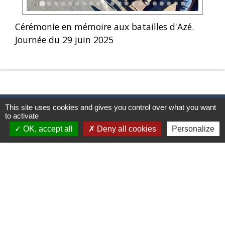
Cérémonie en mémoire aux batailles d'Azé.
Journée du 29 juin 2025
This site uses cookies and gives you control over what you want
to activate
Contacts & Horaires
OK, accept all
Deny all cookies
Personalize
Commune d'Azé
37 Place Claude Guichard
71260 Azé - FRANCE
+33 3 85 33 33 23
Contact par formulaire