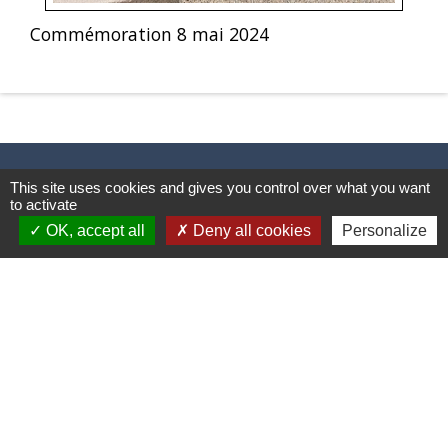
Commémoration 8 mai 2024
This site uses cookies and gives you control over what you want
to activate
Contacts & Horaires
OK, accept all
Deny all cookies
Personalize
Commune d'Azé
37 Place Claude Guichard
71260 Azé - FRANCE
+33 3 85 33 33 23
Contact par formulaire